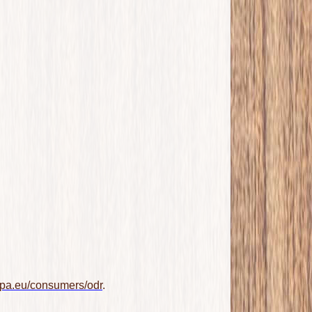
ropa.eu/consumers/odr
.