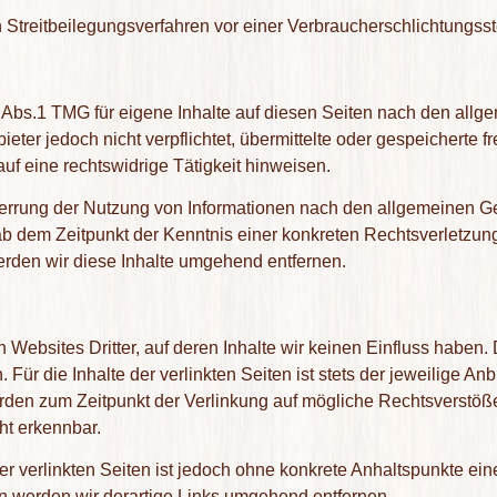
 an Streitbeilegungsverfahren vor einer Verbraucherschlichtungss
 Abs.1 TMG für eigene Inhalte auf diesen Seiten nach den allg
ieter jedoch nicht verpflichtet, übermittelte oder gespeicherte
uf eine rechtswidrige Tätigkeit hinweisen.
perrung der Nutzung von Informationen nach den allgemeinen Ge
 ab dem Zeitpunkt der Kenntnis einer konkreten Rechtsverletzu
rden wir diese Inhalte umgehend entfernen.
 Websites Dritter, auf deren Inhalte wir keinen Einfluss haben
r die Inhalte der verlinkten Seiten ist stets der jeweilige Anb
urden zum Zeitpunkt der Verlinkung auf mögliche Rechtsverstöße
ht erkennbar.
er verlinkten Seiten ist jedoch ohne konkrete Anhaltspunkte ein
 werden wir derartige Links umgehend entfernen.